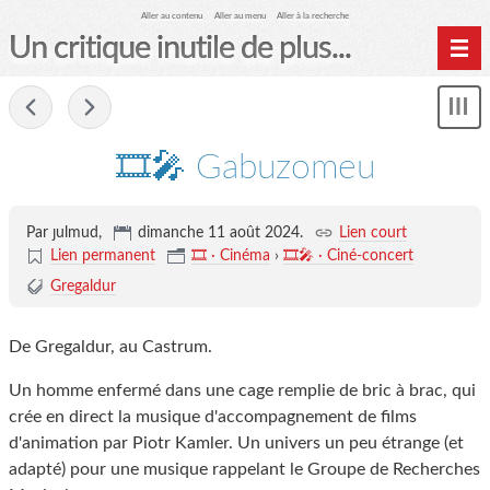
Aller au contenu
Aller au menu
Aller à la recherche
Un critique inutile de plus...
Home
-
Mon
Archives
le
me
🎞️🎤 Gabuzomeu
Par ȷulmud,
dimanche 11 août 2024
.
Lien court
Lien permanent
🎞️ · Cinéma
›
🎞️🎤 · Ciné-concert
Gregaldur
De Gregaldur, au Castrum.
Un homme enfermé dans une cage remplie de bric à brac, qui
crée en direct la musique d'accompagnement de films
d'animation par Piotr Kamler. Un univers un peu étrange (et
adapté) pour une musique rappelant le Groupe de Recherches