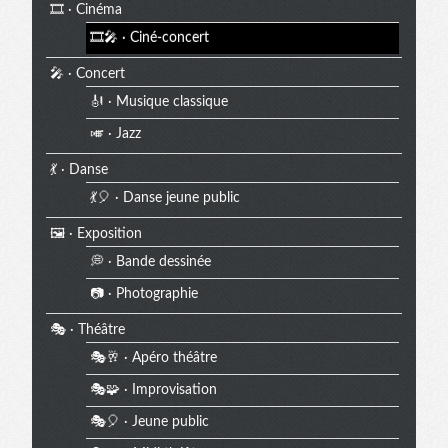
🎞️ · Cinéma
🎞️🎤 · Ciné-concert
🎤 · Concert
🎻 · Musique classique
🎺 · Jazz
💃 · Danse
💃🎈 · Danse jeune public
🖼️ · Exposition
💭 · Bande dessinée
📷 · Photographie
🎭 · Théâtre
🎭🥂 · Apéro théâtre
🎭🧩 · Improvisation
🎭🎈 · Jeune public