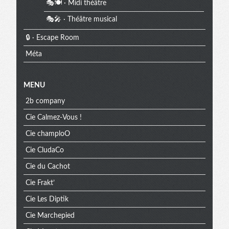
🎭🍽️ · Midi théâtre
🎭🎤 · Théâtre musical
🔒 · Escape Room
Méta
MENU
2b company
Cie Calmez-Vous !
Cie champloO
Cie CludaCo
Cie du Cachot
Cie Frakt’
Cie Les Diptik
Cie Marchepied