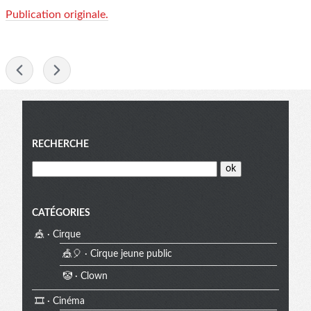
Publication originale.
-
Menu
RECHERCHE
CATÉGORIES
🎪 · Cirque
🎪🎈 · Cirque jeune public
🤡 · Clown
🎞️ · Cinéma