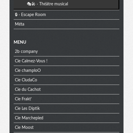
🎭🎤 · Théâtre musical
🔒 · Escape Room
Méta
MENU
2b company
Cie Calmez-Vous !
Cie champloO
Cie CludaCo
Cie du Cachot
Cie Frakt’
Cie Les Diptik
Cie Marchepied
Cie Moost