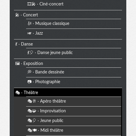
🎞️🎤 · Ciné-concert
🎤 · Concert
🎻 · Musique classique
🎺 · Jazz
💃 · Danse
💃🎈 · Danse jeune public
🖼️ · Exposition
💭 · Bande dessinée
📷 · Photographie
🎭 · Théâtre
🎭🥂 · Apéro théâtre
🎭🧩 · Improvisation
🎭🎈 · Jeune public
🎭🍽️ · Midi théâtre