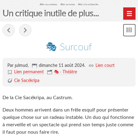
Aller au contenu
Aller au menu
Aller à la recherche
Un critique inutile de plus...
Home
-
Mon
Archives
le
me
🎭 Surcouf
Par ȷulmud,
dimanche 11 août 2024
.
Lien court
Lien permanent
🎭 · Théâtre
Cie Sacékripa
De la Cie Sacékripa, au Castrum.
Deux hommes arrivent dans un frêle esquif pour présenter
quelque chose sur un radeau instable. Un duo qui fonctionne
à merveille et un spectacle qui prend son temps juste comme
il faut pour nous faire rire.