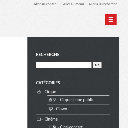
Aller au contenu
Aller au menu
Aller à la recherche
Home
Archives
M
RECHERCHE
e
CATÉGORIES
🎪 · Cirque
n
🎪🎈 · Cirque jeune public
🤡 · Clown
u
🎞️ · Cinéma
🎞️🎤 · Ciné-concert