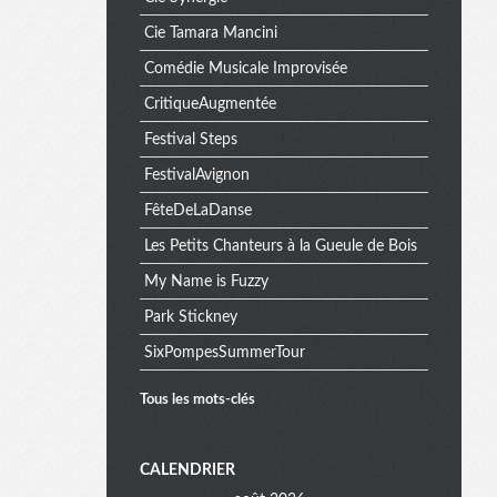
Cie Tamara Mancini
Comédie Musicale Improvisée
CritiqueAugmentée
Festival Steps
FestivalAvignon
FêteDeLaDanse
Les Petits Chanteurs à la Gueule de Bois
My Name is Fuzzy
Park Stickney
SixPompesSummerTour
Tous les mots-clés
M
CALENDRIER