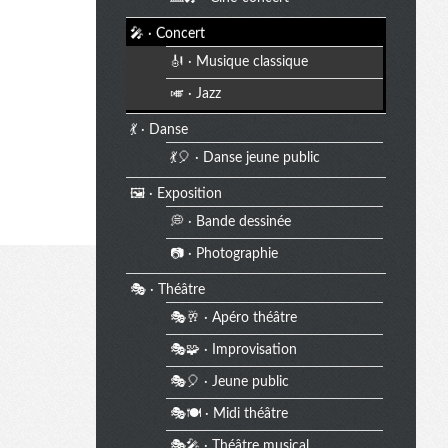
🎤 · Concert
🎻 · Musique classique
🎺 · Jazz
💃 · Danse
💃🎈 · Danse jeune public
🖼️ · Exposition
💭 · Bande dessinée
📷 · Photographie
🎭 · Théâtre
🎭🥂 · Apéro théâtre
🎭🧩 · Improvisation
🎭🎈 · Jeune public
🎭🍽️ · Midi théâtre
🎭🎤 · Théâtre musical