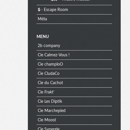
🔒 · Escape Room
Méta
MENU
2b company
Cie Calmez-Vous !
Cie champloO
Cie CludaCo
Cie du Cachot
Cie Frakt’
Cie Les Diptik
Cie Marchepied
Cie Moost
Cie Synergie