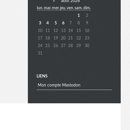
«
août 2026
lun.
mar.
mer.
jeu.
ven.
sam.
dim.
e
1
2
3
4
5
6
7
8
9
10
11
12
13
14
15
16
n
17
18
19
20
21
22
23
24
25
26
27
28
29
30
31
u
e
LIENS
Mon compte Mastodon
x
t