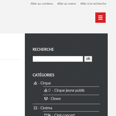
Aller au contenu
Aller au menu
Aller à la recherche
Home
Archives
M
RECHERCHE
e
CATÉGORIES
🎪 · Cirque
n
🎪🎈 · Cirque jeune public
🤡 · Clown
u
🎞️ · Cinéma
🎞️🎤 · Ciné-concert