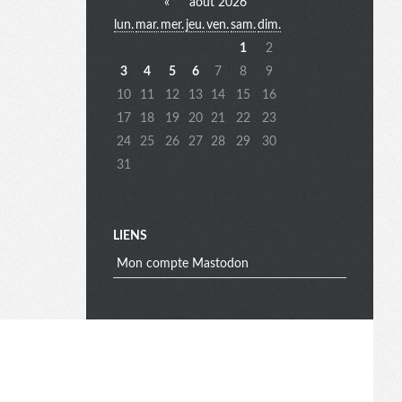
«
août 2026
lun.
mar.
mer.
jeu.
ven.
sam.
dim.
e
1
2
3
4
5
6
7
8
9
10
11
12
13
14
15
16
n
17
18
19
20
21
22
23
24
25
26
27
28
29
30
31
u
e
LIENS
Mon compte Mastodon
x
t