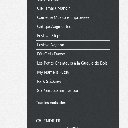
Cie Tamara Mancini
Comédie Musicale Improvisée
CritiqueAugmentée
Festival Steps
FestivalAvignon
FêteDeLaDanse
Les Petits Chanteurs à la Gueule de Bois
My Name is Fuzzy
Park Stickney
SixPompesSummerTour
Tous les mots-clés
M
CALENDRIER