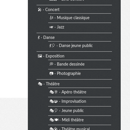
🎤 · Concert
🎻 · Musique classique
🎺 · Jazz
💃 · Danse
💃🎈 · Danse jeune public
🖼️ · Exposition
💭 · Bande dessinée
📷 · Photographie
🎭 · Théâtre
🎭🥂 · Apéro théâtre
🎭🧩 · Improvisation
🎭🎈 · Jeune public
🎭🍽️ · Midi théâtre
🎭🎤 · Théâtre musical