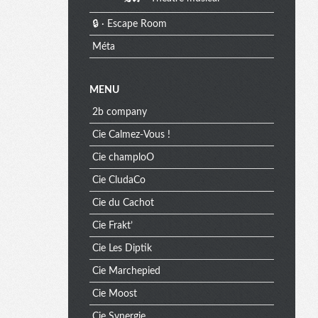
🔒 · Escape Room
Méta
MENU
2b company
Cie Calmez-Vous !
Cie champloO
Cie CludaCo
Cie du Cachot
Cie Frakt’
Cie Les Diptik
Cie Marchepied
Cie Moost
Cie Synergie