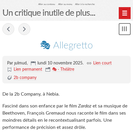
Aller au contenu
Aller au menu
Aller à la recherche
Un critique inutile de plus...
Home
-
Mon
Archives
le
me
🎭 Allegretto
Par ȷulmud,
lundi 10 novembre 2025
.
Lien court
Lien permanent
🎭 · Théâtre
2b company
De la 2b Company, à Nebia.
Fasciné dans son enfance par le film
Zardoz
et sa musique de
Beethoven, François Gremaud nous raconte le film dans ses
moindres détails en le recontextualisant parfois. Une
performance de précision et assez drôle.