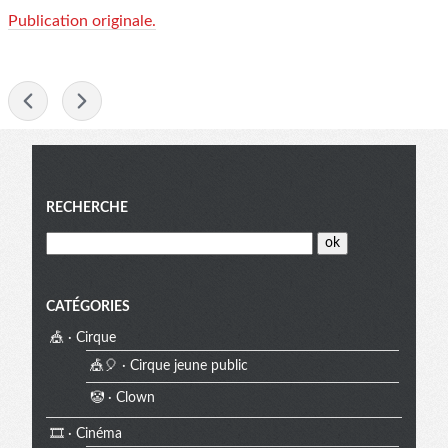
Publication originale.
-
Menu
RECHERCHE
CATÉGORIES
🎪 · Cirque
🎪🎈 · Cirque jeune public
🤡 · Clown
🎞️ · Cinéma