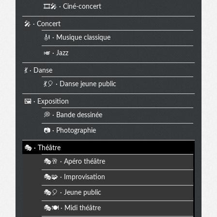
🎞️🎤 · Ciné-concert
🎤 · Concert
🎻 · Musique classique
🎺 · Jazz
💃 · Danse
💃🎈 · Danse jeune public
🖼️ · Exposition
💭 · Bande dessinée
📷 · Photographie
🎭 · Théâtre
🎭🥂 · Apéro théâtre
🎭🧩 · Improvisation
🎭🎈 · Jeune public
🎭🍽️ · Midi théâtre