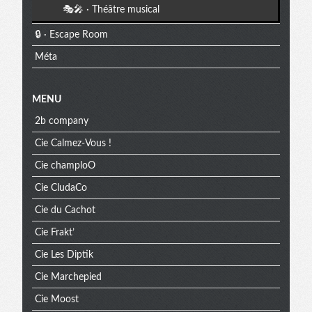
🎭🎤 · Théâtre musical
🔒 · Escape Room
Méta
MENU
2b company
Cie Calmez-Vous !
Cie champloO
Cie CludaCo
Cie du Cachot
Cie Frakt’
Cie Les Diptik
Cie Marchepied
Cie Moost