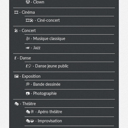
🤡 · Clown
🎞️ · Cinéma
🎞️🎤 · Ciné-concert
🎤 · Concert
🎻 · Musique classique
🎺 · Jazz
💃 · Danse
💃🎈 · Danse jeune public
🖼️ · Exposition
💭 · Bande dessinée
📷 · Photographie
🎭 · Théâtre
🎭🥂 · Apéro théâtre
🎭🧩 · Improvisation