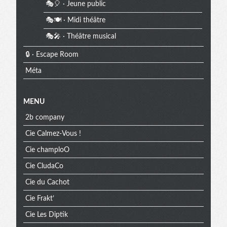
🎭🎈 · Jeune public
🎭🍽️ · Midi théâtre
🎭🎤 · Théâtre musical
🔒 · Escape Room
Méta
MENU
2b company
Cie Calmez-Vous !
Cie champloO
Cie CludaCo
Cie du Cachot
Cie Frakt’
Cie Les Diptik