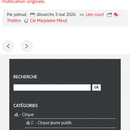
Publication originale.
Par ȷulmud,
dimanche 3 mai 2026
.
Lien court
🎭 ·
Théâtre
Cie Marjolaine Minot
- -
Menu
RECHERCHE
CATÉGORIES
🎪 · Cirque
🎪🎈 · Cirque jeune public