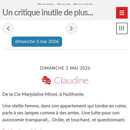
Aller au contenu
Aller au menu
Aller à la recherche
Un critique inutile de plus...
Home
- dimanche 3 mai 2026 -
Mon
Archives
le
dimanche 3 mai 2026
me
DIMANCHE 3 MAI 2026
🎭 Claudine
De la Cie Marjolaine Minot, à Nuithonie.
Une vieille femme, dans son appartement qui tombe en ruine,
parle à ses lampes comme à des amies. Une lutte pour son
autonomie transparaît... Drôle, et touchant, et questionnant.