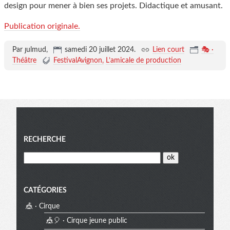
design pour mener à bien ses projets. Didactique et amusant.
Publication originale.
Par ȷulmud,
samedi 20 juillet 2024
.
Lien court
🎭 ·
Théâtre
FestivalAvignon
L’amicale de production
Menu
RECHERCHE
CATÉGORIES
🎪 · Cirque
🎪🎈 · Cirque jeune public