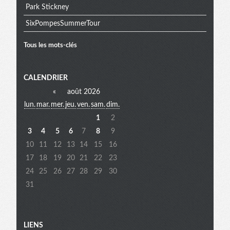
Park Stickney
SixPompesSummerTour
Tous les mots-clés
Menu
CALENDRIER
«
août 2026
lun.
mar.
mer.
jeu.
ven.
sam.
dim.
extra
1
2
3
4
5
6
7
8
9
10
11
12
13
14
15
16
17
18
19
20
21
22
23
24
25
26
27
28
29
30
31
LIENS