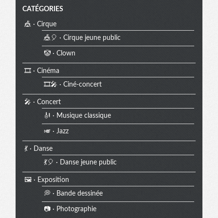
CATÉGORIES
🎪 · Cirque
🎪🎈 · Cirque jeune public
🤡 · Clown
🎞️ · Cinéma
🎞️🎤 · Ciné-concert
🎤 · Concert
🎻 · Musique classique
🎺 · Jazz
💃 · Danse
💃🎈 · Danse jeune public
🖼️ · Exposition
💭 · Bande dessinée
📷 · Photographie