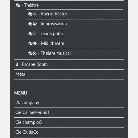
🎭 · Théâtre
🎭🥂 · Apéro théâtre
🎭🧩 · Improvisation
🎭🎈 · Jeune public
🎭🍽️ · Midi théâtre
🎭🎤 · Théâtre musical
🔒 · Escape Room
Méta
MENU
2b company
Cie Calmez-Vous !
Cie champloO
Cie CludaCo