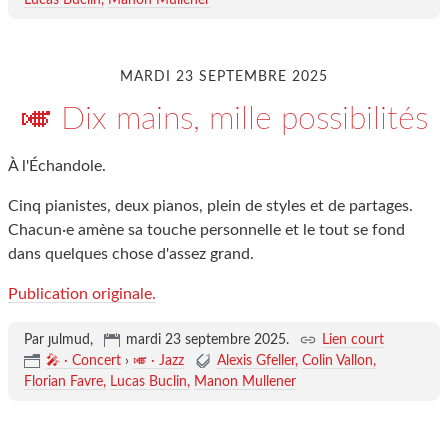
Lucas Buclin
Manon Mullener
MARDI 23 SEPTEMBRE 2025
🎺 Dix mains, mille possibilités
À l'Échandole.
Cinq pianistes, deux pianos, plein de styles et de partages.
Chacun·e amène sa touche personnelle et le tout se fond
dans quelques chose d'assez grand.
Publication originale.
Par ȷulmud,
mardi 23 septembre 2025
.
Lien court
🎤 · Concert
›
🎺 · Jazz
Alexis Gfeller
Colin Vallon
Florian Favre
Lucas Buclin
Manon Mullener