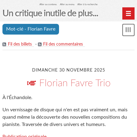
Aller au contenu
Aller au menu
Aller à la recherche
Un critique inutile de plus...
Home
Mot-clé - Florian Favre
Mon
Archives
le
me
Fil des billets
-
Fil des commentaires
DIMANCHE 30 NOVEMBRE 2025
🎺 Florian Favre Trio
À l'Échandole.
Un vernissage de disque qui n'en est pas vraiment un, mais
quand même la découverte des nouvelles compositions du
pianiste. Traversée de divers univers et humeurs.
Publication originale.