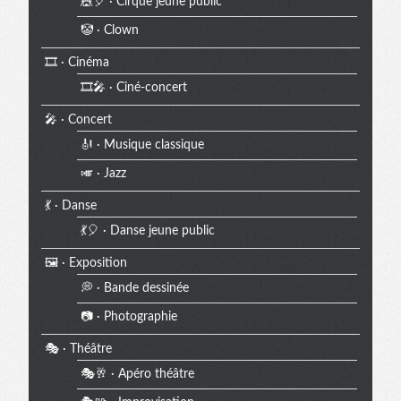
🎪🎈 · Cirque jeune public
🤡 · Clown
🎞️ · Cinéma
🎞️🎤 · Ciné-concert
🎤 · Concert
🎻 · Musique classique
🎺 · Jazz
💃 · Danse
💃🎈 · Danse jeune public
🖼️ · Exposition
💭 · Bande dessinée
📷 · Photographie
🎭 · Théâtre
🎭🥂 · Apéro théâtre