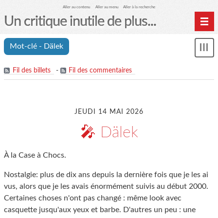
Aller au contenu
Aller au menu
Aller à la recherche
Un critique inutile de plus...
Home
Mot-clé - Dälek
Mon
Archives
le
me
Fil des billets
-
Fil des commentaires
JEUDI 14 MAI 2026
🎤 Dälek
À la Case à Chocs.
Nostalgie: plus de dix ans depuis la dernière fois que je les ai
vus, alors que je les avais énormément suivis au début 2000.
Certaines choses n'ont pas changé : même look avec
casquette jusqu'aux yeux et barbe. D'autres un peu : une