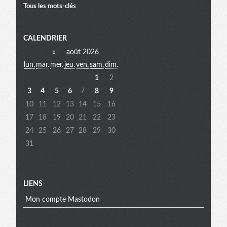
Tous les mots-clés
Menu
CALENDRIER
«
août 2026
lun.
mar.
mer.
jeu.
ven.
sam.
dim.
extra
1
2
3
4
5
6
7
8
9
10
11
12
13
14
15
16
17
18
19
20
21
22
23
24
25
26
27
28
29
30
31
LIENS
Mon compte Mastodon