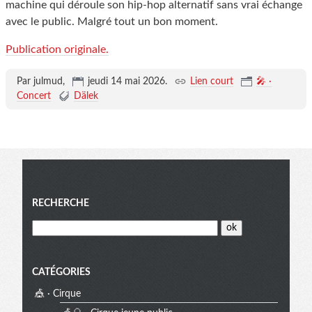
machine qui déroule son hip-hop alternatif sans vrai échange
avec le public. Malgré tout un bon moment.
Publication originale.
Par julmud,
jeudi 14 mai 2026
.
Lien court
🎤 ·
Concert
Dälek
Menu
RECHERCHE
CATÉGORIES
🎪 · Cirque