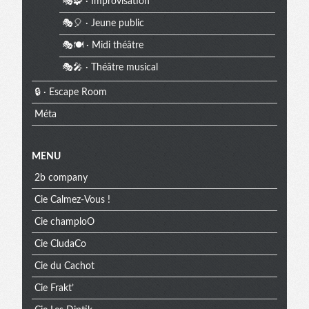
🎭🧩 · Improvisation
🎭🎈 · Jeune public
🎭🍽️ · Midi théâtre
🎭🎤 · Théâtre musical
🔒 · Escape Room
Méta
MENU
2b company
Cie Calmez-Vous !
Cie champloO
Cie CludaCo
Cie du Cachot
Cie Frakt’