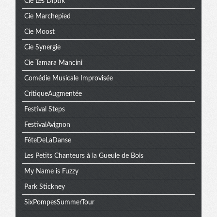
Cie Les Diptik
Cie Marchepied
Cie Moost
Cie Synergie
Cie Tamara Mancini
Comédie Musicale Improvisée
CritiqueAugmentée
Festival Steps
FestivalAvignon
FêteDeLaDanse
Les Petits Chanteurs à la Gueule de Bois
My Name is Fuzzy
Park Stickney
SixPompesSummerTour