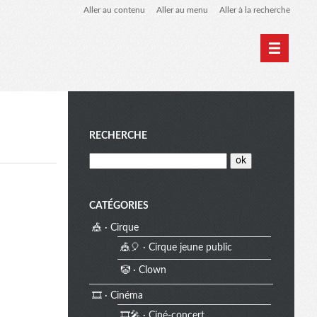
Aller au contenu
Aller au menu
Aller à la recherche
Home
Archives
M
RECHERCHE
e
CATÉGORIES
🎪 · Cirque
n
🎪🎈 · Cirque jeune public
🤡 · Clown
u
🎞️ · Cinéma
🎞️🎤 · Ciné-concert