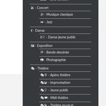
🎤 · Concert
🎻 · Musique classique
🎺 · Jazz
💃 · Danse
💃🎈 · Danse jeune public
🖼️ · Exposition
💭 · Bande dessinée
📷 · Photographie
🎭 · Théâtre
🎭🥂 · Apéro théâtre
🎭🧩 · Improvisation
🎭🎈 · Jeune public
🎭🍽️ · Midi théâtre
🎭🎤 · Théâtre musical