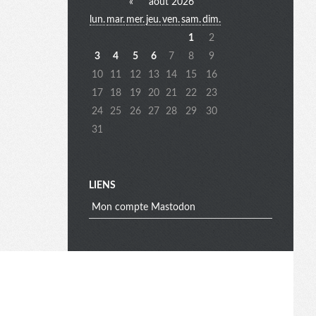
«
août 2026
lun.
mar.
mer.
jeu.
ven.
sam.
dim.
e
1
2
3
4
5
6
7
8
9
10
11
12
13
14
15
16
n
17
18
19
20
21
22
23
24
25
26
27
28
29
30
31
u
e
LIENS
Mon compte Mastodon
x
t