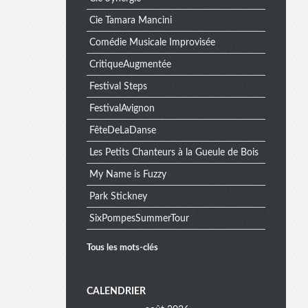
Cie Tamara Mancini
Comédie Musicale Improvisée
CritiqueAugmentée
Festival Steps
FestivalAvignon
FêteDeLaDanse
Les Petits Chanteurs à la Gueule de Bois
My Name is Fuzzy
Park Stickney
SixPompesSummerTour
Tous les mots-clés
M
CALENDRIER