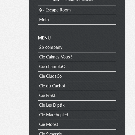
🔒 · Escape Room
Méta
MENU
2b company
Cie Calmez-Vous !
Cie champloO
Cie CludaCo
Cie du Cachot
Cie Frakt’
Cie Les Diptik
Cie Marchepied
Cie Moost
Cie Synergie