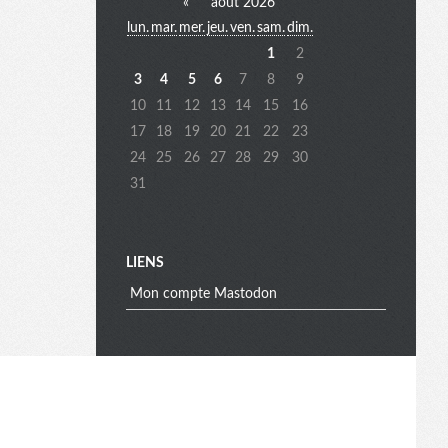
«
août 2026
lun.
mar.
mer.
jeu.
ven.
sam.
dim.
e
1
2
3
4
5
6
7
8
9
10
11
12
13
14
15
16
n
17
18
19
20
21
22
23
24
25
26
27
28
29
30
31
u
e
LIENS
Mon compte Mastodon
x
t