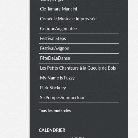
Cie Tamara Mancini
Comédie Musicale Improvisée
CritiqueAugmentée
Festival Steps
FestivalAvignon
FêteDeLaDanse
Les Petits Chanteurs à la Gueule de Bois
My Name is Fuzzy
Park Stickney
SixPompesSummerTour
Tous les mots-clés
M
CALENDRIER