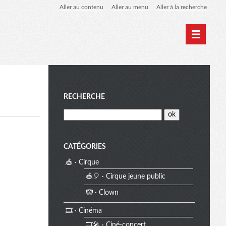
Aller au contenu
Aller au menu
Aller à la recherche
Home
Archives
M
RECHERCHE
e
CATÉGORIES
🎪 · Cirque
n
🎪🎈 · Cirque jeune public
🤡 · Clown
u
🎞️ · Cinéma
🎞️🎤 · Ciné-concert