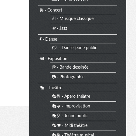
🎤 · Concert
🎻 · Musique classique
🎺 · Jazz
💃 · Danse
💃🎈 · Danse jeune public
🖼️ · Exposition
💭 · Bande dessinée
📷 · Photographie
🎭 · Théâtre
🎭🥂 · Apéro théâtre
🎭🧩 · Improvisation
🎭🎈 · Jeune public
🎭🍽️ · Midi théâtre
🎭🎤 · Théâtre musical