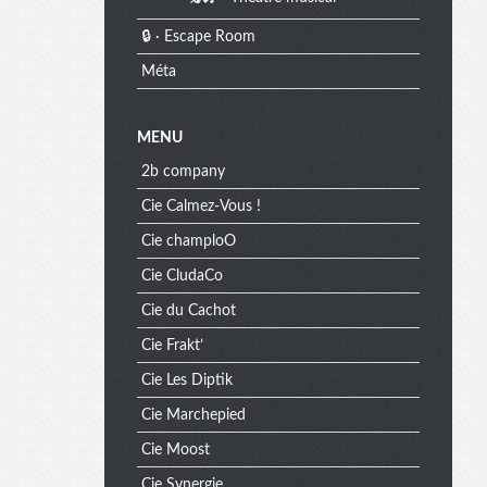
🔒 · Escape Room
Méta
MENU
2b company
Cie Calmez-Vous !
Cie champloO
Cie CludaCo
Cie du Cachot
Cie Frakt’
Cie Les Diptik
Cie Marchepied
Cie Moost
Cie Synergie