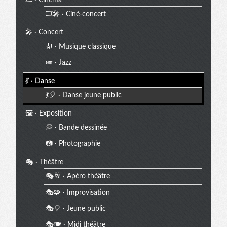
🎞️🎤 · Ciné-concert
🎤 · Concert
🎻 · Musique classique
🎺 · Jazz
💃 · Danse
💃🎈 · Danse jeune public
🖼️ · Exposition
💭 · Bande dessinée
📷 · Photographie
🎭 · Théâtre
🎭🥂 · Apéro théâtre
🎭🧩 · Improvisation
🎭🎈 · Jeune public
🎭🍽️ · Midi théâtre