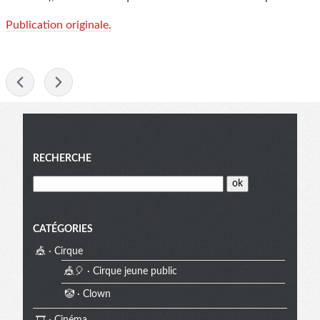
Publication originale.
-
Menu
RECHERCHE
CATÉGORIES
🎪 · Cirque
🎪🎈 · Cirque jeune public
🤡 · Clown
🎞️ · Cinéma