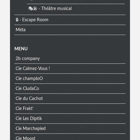
🎭🎤 · Théâtre musical
🔒 · Escape Room
Méta
MENU
2b company
Cie Calmez-Vous !
Cie champloO
Cie CludaCo
Cie du Cachot
Cie Frakt’
Cie Les Diptik
Cie Marchepied
Cie Moost