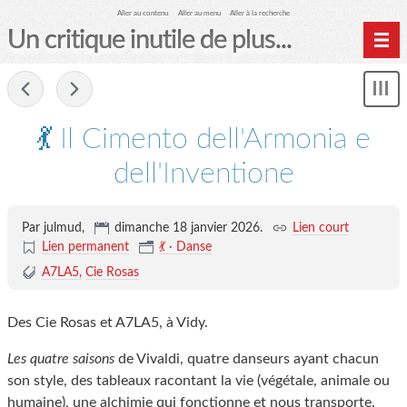
Aller au contenu
Aller au menu
Aller à la recherche
Un critique inutile de plus...
Home
-
Mon
Archives
le
me
💃 Il Cimento dell'Armonia e
dell'Inventione
Par julmud,
dimanche 18 janvier 2026
.
Lien court
Lien permanent
💃 · Danse
A7LA5
Cie Rosas
Des Cie Rosas et A7LA5, à Vidy.
Les quatre saisons
de Vivaldi, quatre danseurs ayant chacun
son style, des tableaux racontant la vie (végétale, animale ou
humaine), une alchimie qui fonctionne et nous transporte.