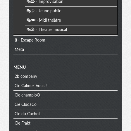
🎭🧩 · Improvisation
🎭🎈 · Jeune public
🎭🍽️ · Midi théâtre
🎭🎤 · Théâtre musical
🔒 · Escape Room
Méta
MENU
2b company
Cie Calmez-Vous !
Cie champloO
Cie CludaCo
Cie du Cachot
Cie Frakt’