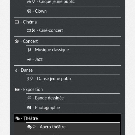
🎪🎈 · Cirque jeune public
🤡 · Clown
🎞️ · Cinéma
🎞️🎤 · Ciné-concert
🎤 · Concert
🎻 · Musique classique
🎺 · Jazz
💃 · Danse
💃🎈 · Danse jeune public
🖼️ · Exposition
💭 · Bande dessinée
📷 · Photographie
🎭 · Théâtre
🎭🥂 · Apéro théâtre