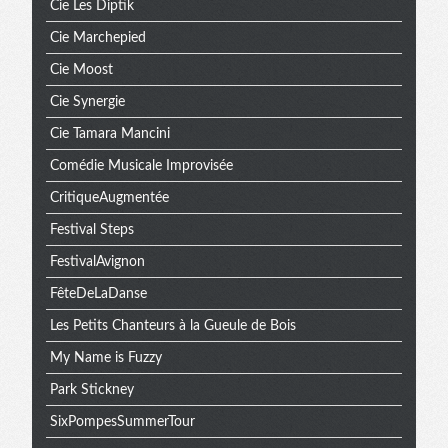
Cie Les Diptik
Cie Marchepied
Cie Moost
Cie Synergie
Cie Tamara Mancini
Comédie Musicale Improvisée
CritiqueAugmentée
Festival Steps
FestivalAvignon
FêteDeLaDanse
Les Petits Chanteurs à la Gueule de Bois
My Name is Fuzzy
Park Stickney
SixPompesSummerTour