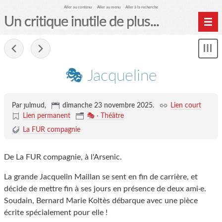
Aller au contenu
Aller au menu
Aller à la recherche
Un critique inutile de plus...
Home
-
Mon
Archives
le
me
🎭 Jacqueline
Par ȷulmud,
dimanche 23 novembre 2025
.
Lien court
Lien permanent
🎭 · Théâtre
La FUR compagnie
De La FUR compagnie, à l'Arsenic.
La grande Jacquelin Maillan se sent en fin de carrière, et
décide de mettre fin à ses jours en présence de deux ami·e.
Soudain, Bernard Marie Koltès débarque avec une pièce
écrite spécialement pour elle !