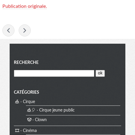
Publication originale.
-
Menu
RECHERCHE
CATÉGORIES
🎪 · Cirque
🎪🎈 · Cirque jeune public
🤡 · Clown
🎞️ · Cinéma