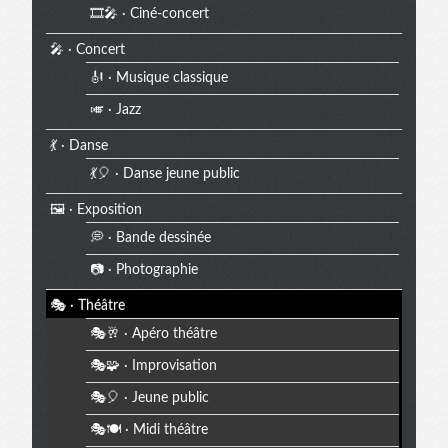
🎞️🎤 · Ciné-concert
🎤 · Concert
🎻 · Musique classique
🎺 · Jazz
💃 · Danse
💃🎈 · Danse jeune public
🖼️ · Exposition
💭 · Bande dessinée
📷 · Photographie
🎭 · Théâtre
🎭🥂 · Apéro théâtre
🎭🧩 · Improvisation
🎭🎈 · Jeune public
🎭🍽️ · Midi théâtre