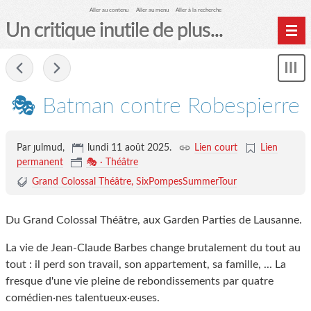
Aller au contenu
Aller au menu
Aller à la recherche
Un critique inutile de plus...
Home
-
Mon
Archives
le
me
🎭 Batman contre Robespierre
Par ȷulmud,
lundi 11 août 2025
.
Lien court
Lien
permanent
🎭 · Théâtre
Grand Colossal Théâtre
SixPompesSummerTour
Du Grand Colossal Théâtre, aux Garden Parties de Lausanne.
La vie de Jean-Claude Barbes change brutalement du tout au
tout : il perd son travail, son appartement, sa famille, ... La
fresque d'une vie pleine de rebondissements par quatre
comédien·nes talentueux·euses.