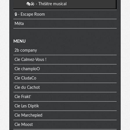
🎭🎤 · Théâtre musical
🔒 · Escape Room
Méta
MENU
2b company
Cie Calmez-Vous !
Cie champloO
Cie CludaCo
Cie du Cachot
Cie Frakt’
Cie Les Diptik
Cie Marchepied
Cie Moost