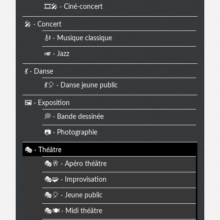
🎞️🎤 · Ciné-concert
🎤 · Concert
🎻 · Musique classique
🎺 · Jazz
💃 · Danse
💃🎈 · Danse jeune public
🖼️ · Exposition
💭 · Bande dessinée
📷 · Photographie
🎭 · Théâtre
🎭🥂 · Apéro théâtre
🎭🧩 · Improvisation
🎭🎈 · Jeune public
🎭🍽️ · Midi théâtre