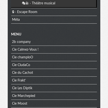
🎭🎤 · Théâtre musical
🔒 · Escape Room
Méta
MENU
2b company
Cie Calmez-Vous !
Cie champloO
Cie CludaCo
Cie du Cachot
Cie Frakt’
Cie Les Diptik
Cie Marchepied
Cie Moost