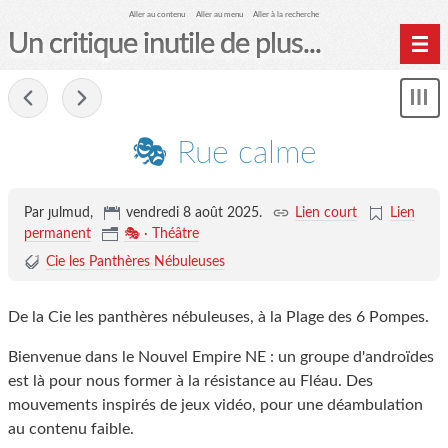
Aller au contenu
Aller au menu
Aller à la recherche
Un critique inutile de plus...
Home
-
Mon
Archives
le
me
🎭 Rue calme
Par ȷulmud,
vendredi 8 août 2025
.
Lien court
Lien
permanent
🎭 · Théâtre
Cie les Panthères Nébuleuses
De la Cie les panthères nébuleuses, à la Plage des 6 Pompes.
Bienvenue dans le Nouvel Empire NE : un groupe d'androïdes
est là pour nous former à la résistance au Fléau. Des
mouvements inspirés de jeux vidéo, pour une déambulation
au contenu faible.