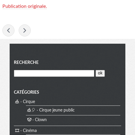
Publication originale.
-
Menu
RECHERCHE
CATÉGORIES
🎪 · Cirque
🎪🎈 · Cirque jeune public
🤡 · Clown
🎞️ · Cinéma