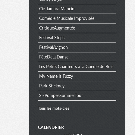
Cie Tamara Mancini
Comédie Musicale Improvisée
CritiqueAugmentée
Festival Steps
FestivalAvignon
FêteDeLaDanse
Les Petits Chanteurs à la Gueule de Bois
My Name is Fuzzy
Park Stickney
SixPompesSummerTour
Tous les mots-clés
M
CALENDRIER