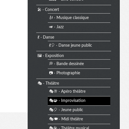
🎤 · Concert
🎻 · Musique classique
🎺 · Jazz
💃 · Danse
💃🎈 · Danse jeune public
🖼️ · Exposition
💭 · Bande dessinée
📷 · Photographie
🎭 · Théâtre
🎭🥂 · Apéro théâtre
🎭🧩 · Improvisation
🎭🎈 · Jeune public
🎭🍽️ · Midi théâtre
🎭🎤 · Théâtre musical