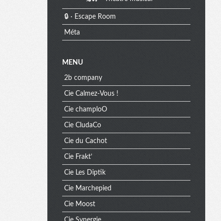
🔒 · Escape Room
Méta
MENU
2b company
Cie Calmez-Vous !
Cie champloO
Cie CludaCo
Cie du Cachot
Cie Frakt’
Cie Les Diptik
Cie Marchepied
Cie Moost
Cie Synergie