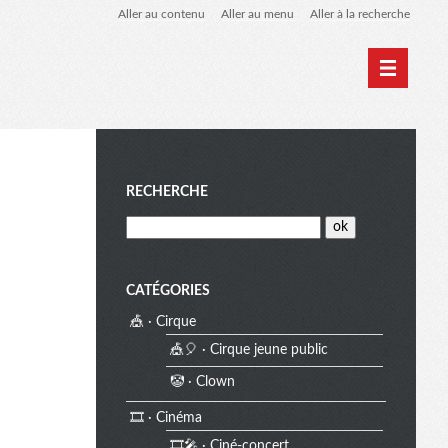
Aller au contenu
Aller au menu
Aller à la recherche
Home
Archives
M
RECHERCHE
e
CATÉGORIES
🎪 · Cirque
n
🎪🎈 · Cirque jeune public
🤡 · Clown
u
🎞️ · Cinéma
🎞️🎤 · Ciné-concert