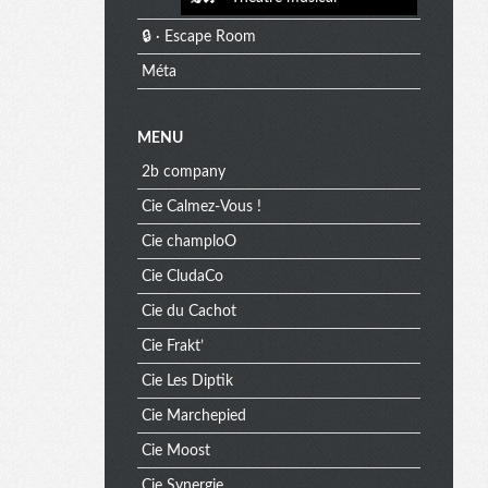
🔒 · Escape Room
Méta
MENU
2b company
Cie Calmez-Vous !
Cie champloO
Cie CludaCo
Cie du Cachot
Cie Frakt’
Cie Les Diptik
Cie Marchepied
Cie Moost
Cie Synergie