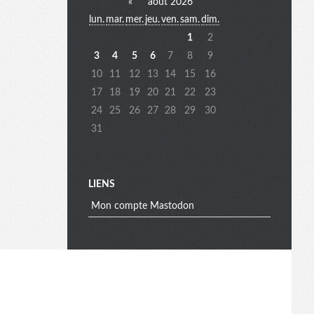
«
août 2026
lun.
mar.
mer.
jeu.
ven.
sam.
dim.
e
1
2
3
4
5
6
7
8
9
10
11
12
13
14
15
16
n
17
18
19
20
21
22
23
24
25
26
27
28
29
30
31
u
e
LIENS
Mon compte Mastodon
x
t