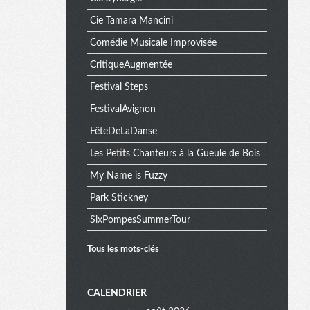
Cie Tamara Mancini
Comédie Musicale Improvisée
CritiqueAugmentée
Festival Steps
FestivalAvignon
FêteDeLaDanse
Les Petits Chanteurs à la Gueule de Bois
My Name is Fuzzy
Park Stickney
SixPompesSummerTour
Tous les mots-clés
M
CALENDRIER