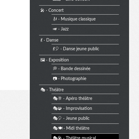
🎤 · Concert
🎻 · Musique classique
🎺 · Jazz
💃 · Danse
💃🎈 · Danse jeune public
🖼️ · Exposition
💭 · Bande dessinée
📷 · Photographie
🎭 · Théâtre
🎭🥂 · Apéro théâtre
🎭🧩 · Improvisation
🎭🎈 · Jeune public
🎭🍽️ · Midi théâtre
🎭🎤 · Théâtre musical