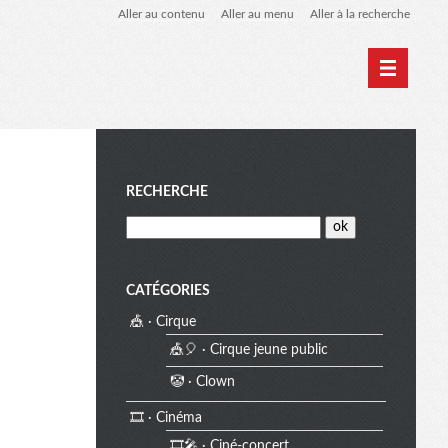
Aller au contenu
Aller au menu
Aller à la recherche
Home
Archives
M
RECHERCHE
e
CATÉGORIES
🎪 · Cirque
n
🎪🎈 · Cirque jeune public
🤡 · Clown
u
🎞️ · Cinéma
🎞️🎤 · Ciné-concert