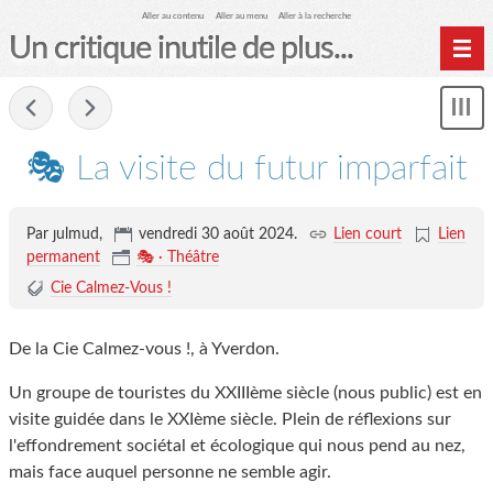
Aller au contenu
Aller au menu
Aller à la recherche
Un critique inutile de plus...
Home
-
Mon
Archives
le
me
🎭 La visite du futur imparfait
Par ȷulmud,
vendredi 30 août 2024
.
Lien court
Lien
permanent
🎭 · Théâtre
Cie Calmez-Vous !
De la Cie Calmez-vous !, à Yverdon.
Un groupe de touristes du XXIIIème siècle (nous public) est en
visite guidée dans le XXIème siècle. Plein de réflexions sur
l'effondrement sociétal et écologique qui nous pend au nez,
mais face auquel personne ne semble agir.