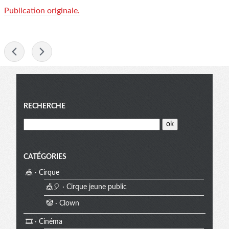
Publication originale.
-
Menu
RECHERCHE
CATÉGORIES
🎪 · Cirque
🎪🎈 · Cirque jeune public
🤡 · Clown
🎞️ · Cinéma