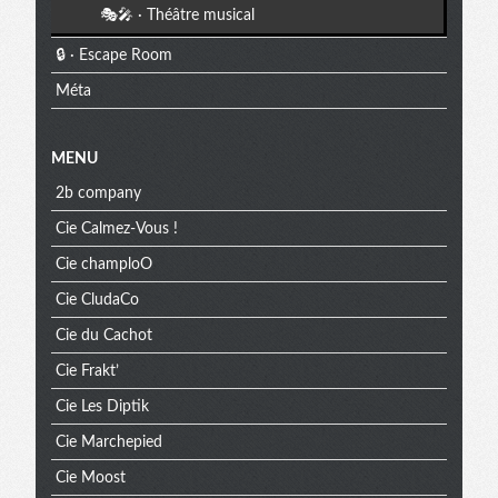
🎭🎤 · Théâtre musical
🔒 · Escape Room
Méta
MENU
2b company
Cie Calmez-Vous !
Cie champloO
Cie CludaCo
Cie du Cachot
Cie Frakt’
Cie Les Diptik
Cie Marchepied
Cie Moost