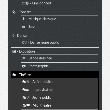
🎞️🎤 · Ciné-concert
🎤 · Concert
🎻 · Musique classique
🎺 · Jazz
💃 · Danse
💃🎈 · Danse jeune public
🖼️ · Exposition
💭 · Bande dessinée
📷 · Photographie
🎭 · Théâtre
🎭🥂 · Apéro théâtre
🎭🧩 · Improvisation
🎭🎈 · Jeune public
🎭🍽️ · Midi théâtre