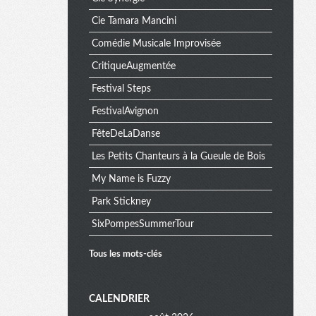
Cie Tamara Mancini
Comédie Musicale Improvisée
CritiqueAugmentée
Festival Steps
FestivalAvignon
FêteDeLaDanse
Les Petits Chanteurs à la Gueule de Bois
My Name is Fuzzy
Park Stickney
SixPompesSummerTour
Tous les mots-clés
M
CALENDRIER