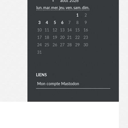
«
août 2026
lun.
mar.
mer.
jeu.
ven.
sam.
dim.
e
1
2
3
4
5
6
7
8
9
10
11
12
13
14
15
16
n
17
18
19
20
21
22
23
24
25
26
27
28
29
30
31
u
e
LIENS
Mon compte Mastodon
x
t