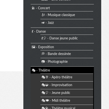
🎤 · Concert
🎻 · Musique classique
🎺 · Jazz
💃 · Danse
💃🎈 · Danse jeune public
🖼️ · Exposition
💭 · Bande dessinée
📷 · Photographie
🎭 · Théâtre
🎭🥂 · Apéro théâtre
🎭🧩 · Improvisation
🎭🎈 · Jeune public
🎭🍽️ · Midi théâtre
🎭🎤 · Théâtre musical