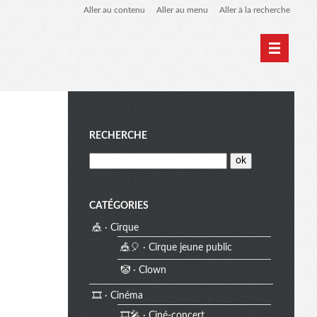
Aller au contenu
Aller au menu
Aller à la recherche
Home
Archives
M
RECHERCHE
e
CATÉGORIES
🎪 · Cirque
n
🎪🎈 · Cirque jeune public
🤡 · Clown
u
🎞️ · Cinéma
🎞️🎤 · Ciné-concert