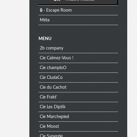
🔒 · Escape Room
Méta
MENU
2b company
Cie Calmez-Vous !
Cie champloO
Cie CludaCo
Cie du Cachot
Cie Frakt’
Cie Les Diptik
Cie Marchepied
Cie Moost
Cie Synergie