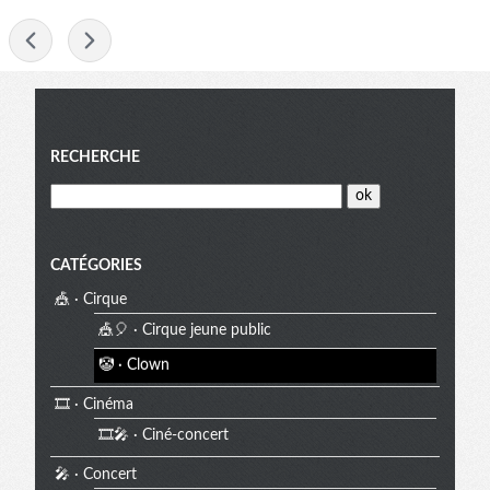
-
Menu
RECHERCHE
CATÉGORIES
🎪 · Cirque
🎪🎈 · Cirque jeune public
🤡 · Clown
🎞️ · Cinéma
🎞️🎤 · Ciné-concert
🎤 · Concert