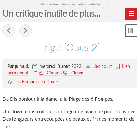
Aller au contenu
Aller au menu
Aller à la recherche
Un critique inutile de plus...
Home
-
Mon
Archives
le
me
Frigo [Opus 2]
Par ȷulmud,
mercredi 3 août 2022
.
Lien court
Lien
permanent
🎪 · Cirque
›
🤡 · Clown
Dis Bonjour à la Dame
De Dis bonjour à la dame, à la Plage des 6 Pompes.
Un clown construit sur son frigo une machine pour s'envoler.
Des longueurs entrecoupées de beaux et francs moments de
rire.