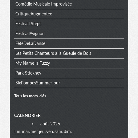
Comédie Musicale Improvisée
CritiqueAugmentée
Festival Steps
FestivalAvignon
FêteDeLaDanse
Les Petits Chanteurs à la Gueule de Bois
My Name is Fuzzy
Park Stickney
SixPompesSummerTour
Tous les mots-clés
Menu
CALENDRIER
«
août 2026
lun.
mar.
mer.
jeu.
ven.
sam.
dim.