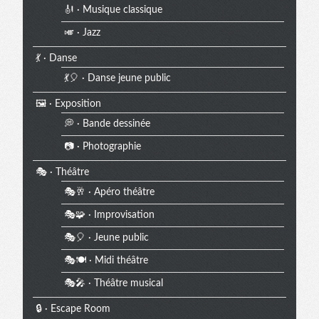
🎻 · Musique classique
🎺 · Jazz
💃 · Danse
💃🎈 · Danse jeune public
🖼️ · Exposition
💭 · Bande dessinée
📷 · Photographie
🎭 · Théâtre
🎭🥂 · Apéro théâtre
🎭🧩 · Improvisation
🎭🎈 · Jeune public
🎭🍽️ · Midi théâtre
🎭🎤 · Théâtre musical
🔒 · Escape Room