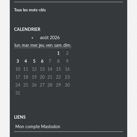
Tous les mots-clés
Menu
CALENDRIER
«
août 2026
lun.
mar.
mer.
jeu.
ven.
sam.
dim.
extra
1
2
3
4
5
6
7
8
9
10
11
12
13
14
15
16
17
18
19
20
21
22
23
24
25
26
27
28
29
30
31
LIENS
Mon compte Mastodon