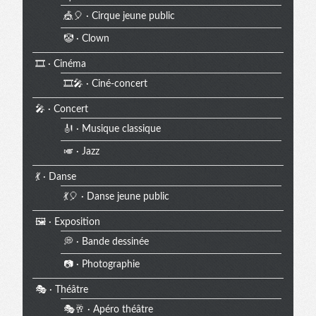
🎪🎈 · Cirque jeune public
🤡 · Clown
🎞️ · Cinéma
🎞️🎤 · Ciné-concert
🎤 · Concert
🎻 · Musique classique
🎺 · Jazz
💃 · Danse
💃🎈 · Danse jeune public
🖼️ · Exposition
💭 · Bande dessinée
📷 · Photographie
🎭 · Théâtre
🎭🥂 · Apéro théâtre