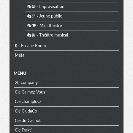
🎭🧩 · Improvisation
🎭🎈 · Jeune public
🎭🍽️ · Midi théâtre
🎭🎤 · Théâtre musical
🔒 · Escape Room
Méta
MENU
2b company
Cie Calmez-Vous !
Cie champloO
Cie CludaCo
Cie du Cachot
Cie Frakt’