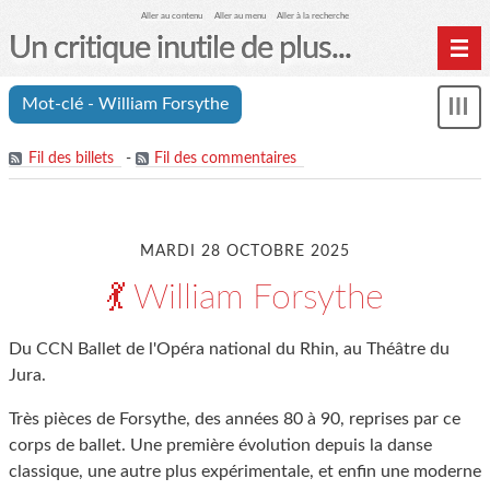
Aller au contenu
Aller au menu
Aller à la recherche
Un critique inutile de plus...
Home
Mot-clé - William Forsythe
Mon
Archives
le
me
Fil des billets
-
Fil des commentaires
MARDI 28 OCTOBRE 2025
💃 William Forsythe
Du CCN Ballet de l'Opéra national du Rhin, au Théâtre du
Jura.
Très pièces de Forsythe, des années 80 à 90, reprises par ce
corps de ballet. Une première évolution depuis la danse
classique, une autre plus expérimentale, et enfin une moderne