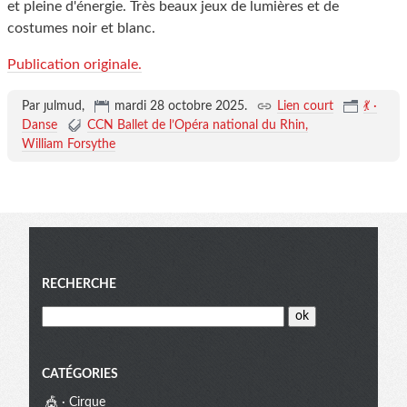
et pleine d'énergie. Très beaux jeux de lumières et de
costumes noir et blanc.
Publication originale.
Par ȷulmud,
mardi 28 octobre 2025
.
Lien court
💃 ·
Danse
CCN Ballet de l’Opéra national du Rhin
William Forsythe
Menu
RECHERCHE
CATÉGORIES
🎪 · Cirque