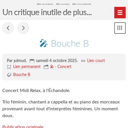
Aller au contenu
Aller au menu
Aller à la recherche
Un critique inutile de plus...
Home
-
Mon
Archives
le
me
🎤 Bouche B
Par ȷulmud,
samedi 4 octobre 2025
.
Lien court
Lien permanent
🎤 · Concert
Bouche B
Concert Midi Relax, à l'Échandole.
Trio féminin, chantant a cappella et au piano des morceaux
provenant avant tout d'interprètes féminines. Un moment
doux.
Publication originale.