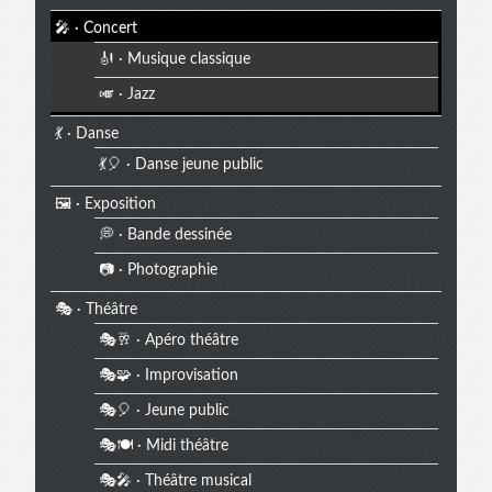
🎤 · Concert
🎻 · Musique classique
🎺 · Jazz
💃 · Danse
💃🎈 · Danse jeune public
🖼️ · Exposition
💭 · Bande dessinée
📷 · Photographie
🎭 · Théâtre
🎭🥂 · Apéro théâtre
🎭🧩 · Improvisation
🎭🎈 · Jeune public
🎭🍽️ · Midi théâtre
🎭🎤 · Théâtre musical