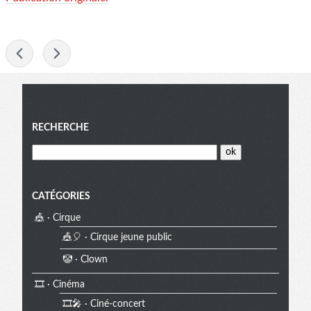
-
Menu
RECHERCHE
CATÉGORIES
🎪 · Cirque
🎪🎈 · Cirque jeune public
🤡 · Clown
🎞️ · Cinéma
🎞️🎤 · Ciné-concert