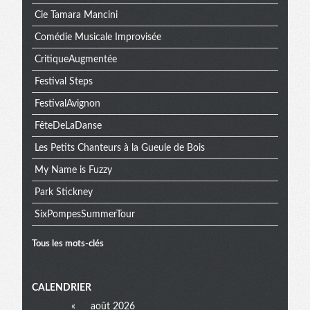
Cie Tamara Mancini
Comédie Musicale Improvisée
CritiqueAugmentée
Festival Steps
FestivalAvignon
FêteDeLaDanse
Les Petits Chanteurs à la Gueule de Bois
My Name is Fuzzy
Park Stickney
SixPompesSummerTour
Tous les mots-clés
Menu
CALENDRIER
«
août 2026