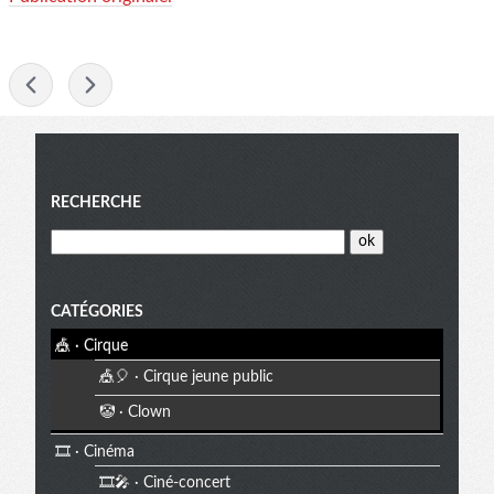
-
Menu
RECHERCHE
CATÉGORIES
🎪 · Cirque
🎪🎈 · Cirque jeune public
🤡 · Clown
🎞️ · Cinéma
🎞️🎤 · Ciné-concert