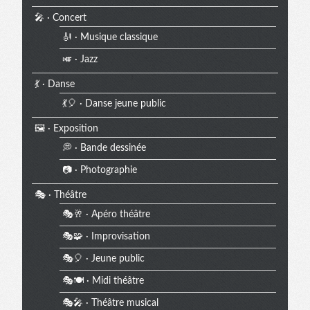
🎤 · Concert
🎻 · Musique classique
🎺 · Jazz
💃 · Danse
💃🎈 · Danse jeune public
🖼️ · Exposition
💭 · Bande dessinée
📷 · Photographie
🎭 · Théâtre
🎭🥂 · Apéro théâtre
🎭🧩 · Improvisation
🎭🎈 · Jeune public
🎭🍽️ · Midi théâtre
🎭🎤 · Théâtre musical