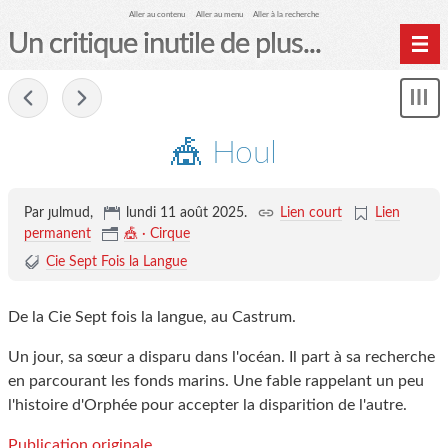
Aller au contenu
Aller au menu
Aller à la recherche
Un critique inutile de plus...
Home
-
Mon
Archives
le
me
🎪 Houl
Par ȷulmud,
lundi 11 août 2025
.
Lien court
Lien
permanent
🎪 · Cirque
Cie Sept Fois la Langue
De la Cie Sept fois la langue, au Castrum.
Un jour, sa sœur a disparu dans l'océan. Il part à sa recherche
en parcourant les fonds marins. Une fable rappelant un peu
l'histoire d'Orphée pour accepter la disparition de l'autre.
Publication originale.