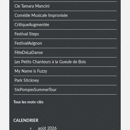
Cie Tamara Mancini
Comédie Musicale Improvisée
CritiqueAugmentée
Festival Steps
FestivalAvignon
FêteDeLaDanse
Les Petits Chanteurs à la Gueule de Bois
My Name is Fuzzy
Park Stickney
SixPompesSummerTour
Tous les mots-clés
Menu
CALENDRIER
«
août 2026