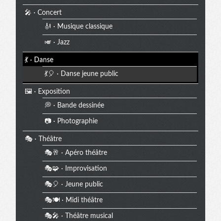
🎤 · Concert
🎻 · Musique classique
🎺 · Jazz
💃 · Danse
💃🎈 · Danse jeune public
🖼️ · Exposition
💭 · Bande dessinée
📷 · Photographie
🎭 · Théâtre
🎭🥂 · Apéro théâtre
🎭🧩 · Improvisation
🎭🎈 · Jeune public
🎭🍽️ · Midi théâtre
🎭🎤 · Théâtre musical