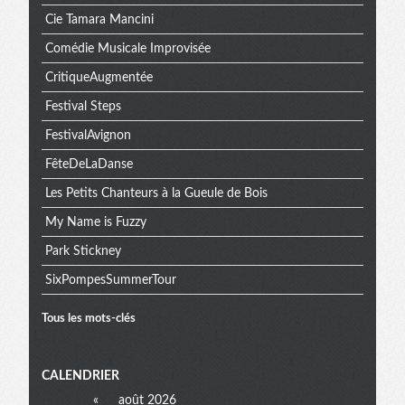
Cie Tamara Mancini
Comédie Musicale Improvisée
CritiqueAugmentée
Festival Steps
FestivalAvignon
FêteDeLaDanse
Les Petits Chanteurs à la Gueule de Bois
My Name is Fuzzy
Park Stickney
SixPompesSummerTour
Tous les mots-clés
Menu
CALENDRIER
«
août 2026