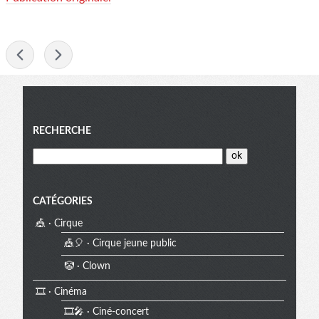
-
Menu
RECHERCHE
CATÉGORIES
🎪 · Cirque
🎪🎈 · Cirque jeune public
🤡 · Clown
🎞️ · Cinéma
🎞️🎤 · Ciné-concert