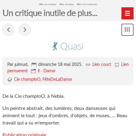
Aller au contenu
Aller au menu
Aller à la recherche
Un critique inutile de plus...
Home
-
Mon
Archives
le
me
💃 Quasi
Par ȷulmud,
dimanche 18 mai 2025
.
Lien court
Lien
permanent
💃 · Danse
Cie champloO
FêteDeLaDanse
De la Cie champloO, à Nebia.
Un peintre abstrait, des lumières, deux danseuses qui
animent le tout : jeux d'ombres, d'objets, de muses, ... Beau
travail qui a su m'emporter.
Publication originale.