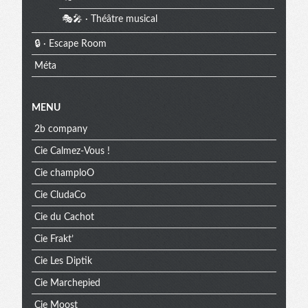
🎭🎤 · Théâtre musical
🔒 · Escape Room
Méta
MENU
2b company
Cie Calmez-Vous !
Cie champloO
Cie CludaCo
Cie du Cachot
Cie Frakt’
Cie Les Diptik
Cie Marchepied
Cie Moost