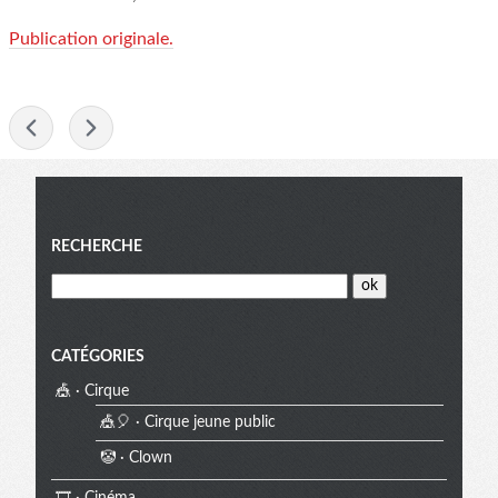
Publication originale.
-
Menu
RECHERCHE
CATÉGORIES
🎪 · Cirque
🎪🎈 · Cirque jeune public
🤡 · Clown
🎞️ · Cinéma