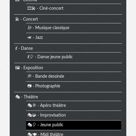
🎞️🎤 · Ciné-concert
🎤 · Concert
🎻 · Musique classique
🎺 · Jazz
💃 · Danse
💃🎈 · Danse jeune public
🖼️ · Exposition
💭 · Bande dessinée
📷 · Photographie
🎭 · Théâtre
🎭🥂 · Apéro théâtre
🎭🧩 · Improvisation
🎭🎈 · Jeune public
🎭🍽️ · Midi théâtre