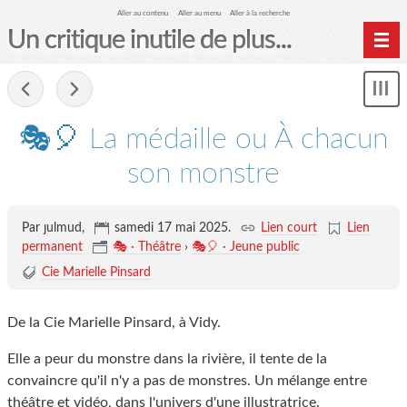
Aller au contenu
Aller au menu
Aller à la recherche
Un critique inutile de plus...
Home
-
Mon
Archives
le
me
🎭🎈 La médaille ou À chacun
son monstre
Par ȷulmud,
samedi 17 mai 2025
.
Lien court
Lien
permanent
🎭 · Théâtre
›
🎭🎈 · Jeune public
Cie Marielle Pinsard
De la Cie Marielle Pinsard, à Vidy.
Elle a peur du monstre dans la rivière, il tente de la
convaincre qu'il n'y a pas de monstres. Un mélange entre
théâtre et vidéo, dans l'univers d'une illustratrice.