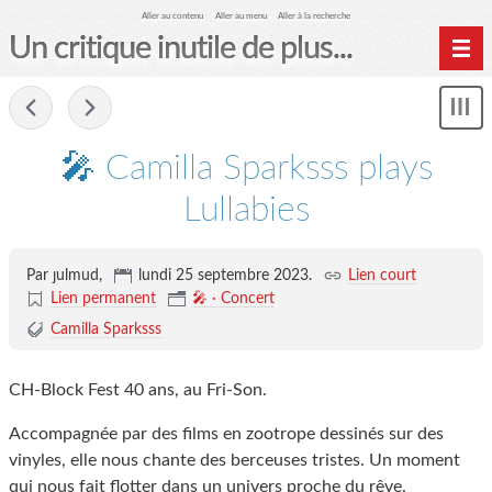
Aller au contenu
Aller au menu
Aller à la recherche
Un critique inutile de plus...
Home
-
Mon
Archives
le
me
🎤 Camilla Sparksss plays
Lullabies
Par ȷulmud,
lundi 25 septembre 2023
.
Lien court
Lien permanent
🎤 · Concert
Camilla Sparksss
CH-Block Fest 40 ans, au Fri-Son.
Accompagnée par des films en zootrope dessinés sur des
vinyles, elle nous chante des berceuses tristes. Un moment
qui nous fait flotter dans un univers proche du rêve.