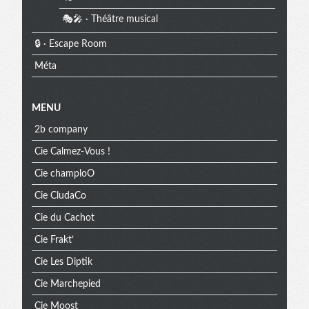
🎭🎤 · Théâtre musical
🔒 · Escape Room
Méta
MENU
2b company
Cie Calmez-Vous !
Cie champloO
Cie CludaCo
Cie du Cachot
Cie Frakt’
Cie Les Diptik
Cie Marchepied
Cie Moost