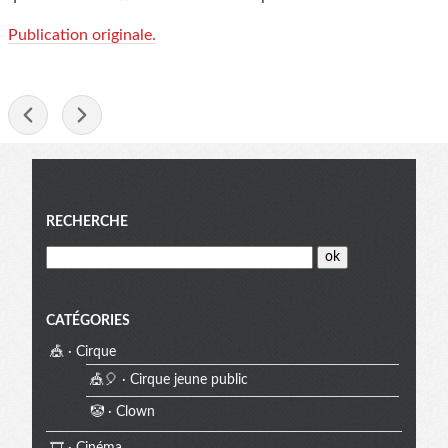
Publication originale.
-
Menu
RECHERCHE
CATÉGORIES
🎪 · Cirque
🎪🎈 · Cirque jeune public
🤡 · Clown
🎞️ · Cinéma