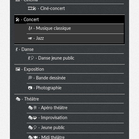
🎞️🎤 · Ciné-concert
🎤 · Concert
🎻 · Musique classique
🎺 · Jazz
💃 · Danse
💃🎈 · Danse jeune public
🖼️ · Exposition
💭 · Bande dessinée
📷 · Photographie
🎭 · Théâtre
🎭🥂 · Apéro théâtre
🎭🧩 · Improvisation
🎭🎈 · Jeune public
🎭🍽️ · Midi théâtre