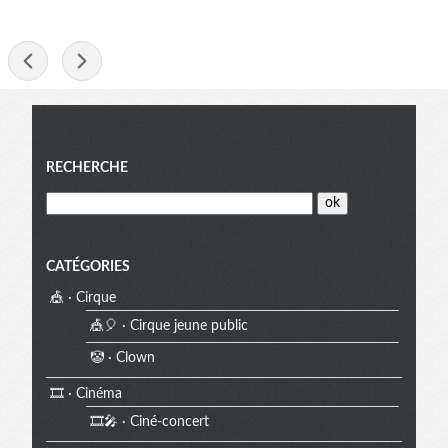
-
Menu
RECHERCHE
CATÉGORIES
🎪 · Cirque
🎪🎈 · Cirque jeune public
🤡 · Clown
🎞️ · Cinéma
🎞️🎤 · Ciné-concert