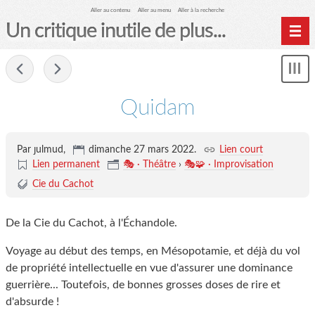
Aller au contenu
Aller au menu
Aller à la recherche
Un critique inutile de plus...
Home
-
Mon
Archives
le
me
Quidam
Par ȷulmud,
dimanche 27 mars 2022
.
Lien court
Lien permanent
🎭 · Théâtre
›
🎭🧩 · Improvisation
Cie du Cachot
De la Cie du Cachot, à l'Échandole.
Voyage au début des temps, en Mésopotamie, et déjà du vol
de propriété intellectuelle en vue d'assurer une dominance
guerrière... Toutefois, de bonnes grosses doses de rire et
d'absurde !