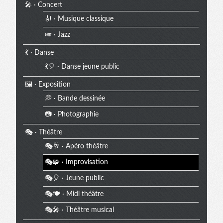
🎤 · Concert
🎻 · Musique classique
🎺 · Jazz
💃 · Danse
💃🎈 · Danse jeune public
🖼️ · Exposition
💭 · Bande dessinée
📷 · Photographie
🎭 · Théâtre
🎭🥂 · Apéro théâtre
🎭🧩 · Improvisation
🎭🎈 · Jeune public
🎭🍽️ · Midi théâtre
🎭🎤 · Théâtre musical