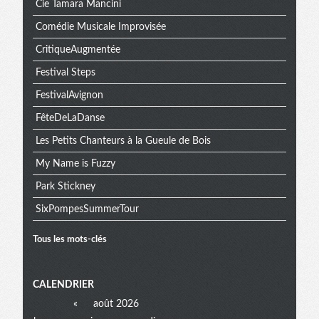
Cie Tamara Mancini
Comédie Musicale Improvisée
CritiqueAugmentée
Festival Steps
FestivalAvignon
FêteDeLaDanse
Les Petits Chanteurs à la Gueule de Bois
My Name is Fuzzy
Park Stickney
SixPompesSummerTour
Tous les mots-clés
Menu
CALENDRIER
«
août 2026