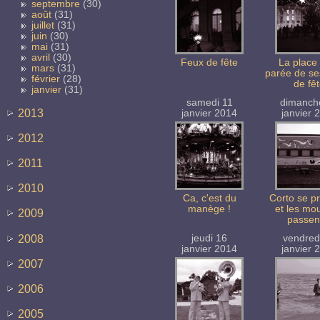
septembre
(30)
août
(31)
juillet
(31)
juin
(30)
mai
(31)
avril
(30)
Feux de fête
La place 
mars
(31)
parée de se
février
(28)
de fê
janvier
(31)
samedi 11
dimanch
2013
janvier 2014
janvier 
2012
2011
2010
Ca, c'est du
Corto se p
manège !
et les mo
2009
passent
2008
jeudi 16
vendred
janvier 2014
janvier 
2007
2006
2005