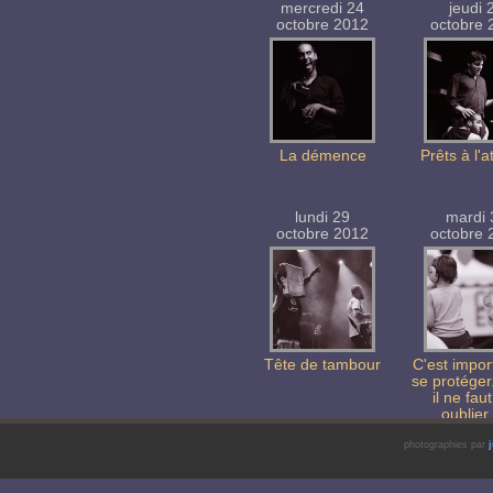
mercredi 24
jeudi 
octobre 2012
octobre 
La démence
Prêts à l'
lundi 29
mardi 
octobre 2012
octobre 
Tête de tambour
C'est impor
se protéger
il ne fau
oublier
douceur
photographies par