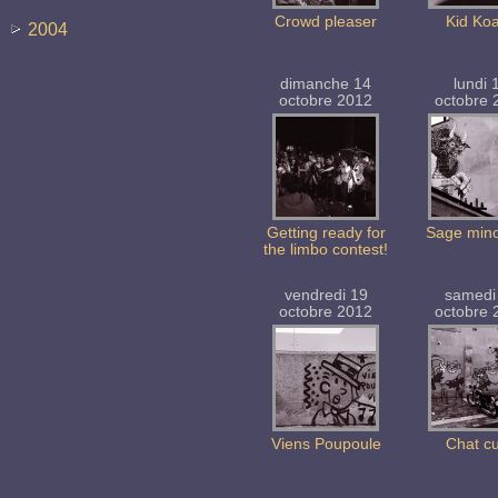
Crowd pleaser
Kid Koa
2004
dimanche 14
lundi 
octobre 2012
octobre 
Getting ready for
Sage mino
the limbo contest!
vendredi 19
samedi
octobre 2012
octobre 
Viens Poupoule
Chat c