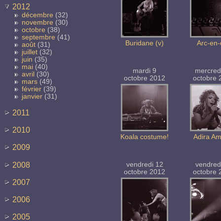
2012
décembre
(32)
novembre
(30)
octobre
(38)
septembre
(41)
Buridane (v)
Arc-en-
août
(31)
juillet
(32)
juin
(35)
mai
(40)
mardi 9
mercred
avril
(30)
octobre 2012
octobre 
mars
(49)
février
(39)
janvier
(31)
2011
2010
Koala costume!
Adira A
2009
2008
vendredi 12
vendred
octobre 2012
octobre 
2007
2006
2005