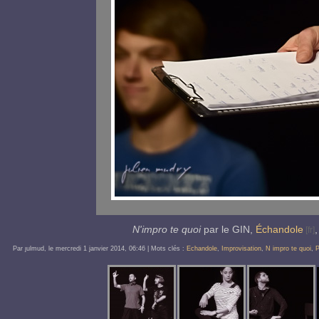
N'impro te quoi
par le GIN,
Échandole
Par ȷulmud, le
mercredi 1 janvier 2014
, 06:46
| Mots clés :
Echandole
,
Improvisation
,
N impro te quoi
,
P