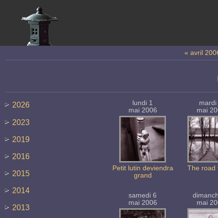
« avril 200
lundi 1
mardi
2026
mai 2006
mai 2
2023
2019
2016
Petit lutin deviendra
The road 
2015
grand
2014
samedi 6
dimanc
mai 2006
mai 2
2013