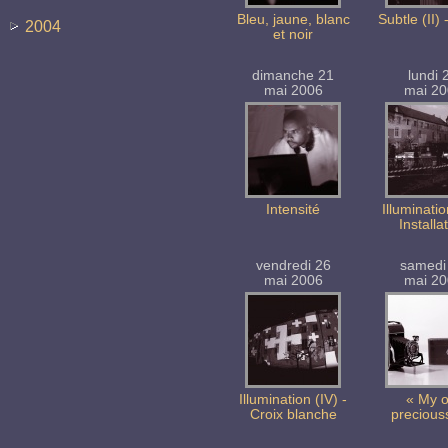
Bleu, jaune, blanc
Subtle (II) 
2004
et noir
dimanche 21
lundi 
mai 2006
mai 2
Intensité
Illuminatio
Installa
vendredi 26
samedi
mai 2006
mai 2
Illumination (IV) -
« My o
Croix blanche
precious