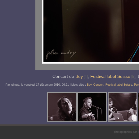
Concert de
Boy
,
Festival label Suisse
,
Par ȷulmud, le
vendredi 17 décembre 2010
, 06:21
| Mots clés :
Boy
,
Concert
,
Festival label Suisse
,
Port
photographies par