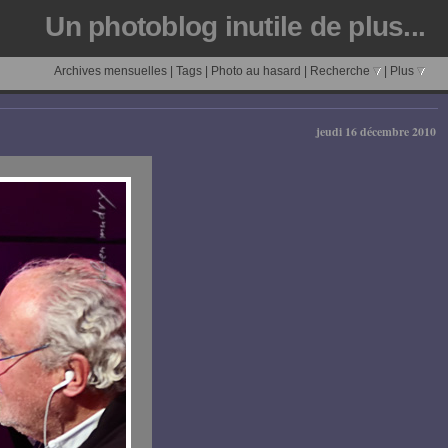
Un photoblog inutile de plus...
Archives mensuelles
|
Tags
|
Photo au hasard
|
Recherche
|
Plus
jeudi 16 décembre 2010