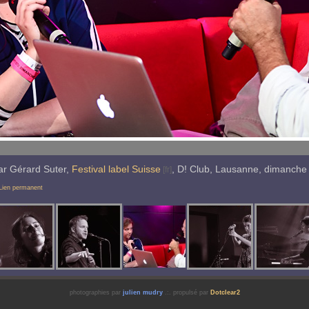
r Gérard Suter,
Festival label Suisse
, D! Club, Lausanne,
dimanche
Lien permanent
photographies par
julien mudry
.:. propulsé par
Dotclear2