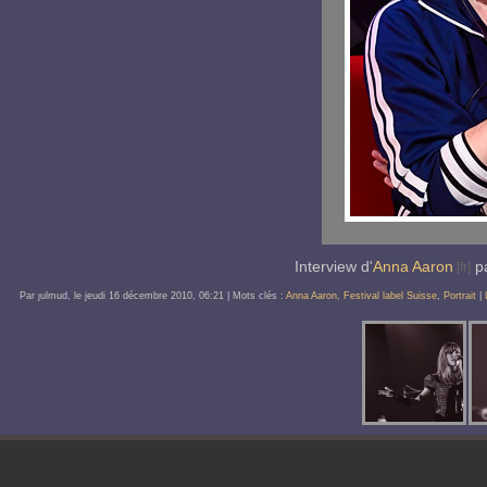
Interview d'
Anna Aaron
pa
Par ȷulmud, le
jeudi 16 décembre 2010
, 06:21
| Mots clés :
Anna Aaron
,
Festival label Suisse
,
Portrait
|