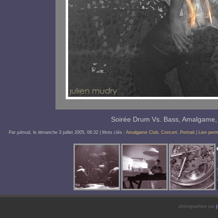
Soirée Drum Vs. Bass, Amalgame, 
Par ȷulmud, le
dimanche 3 juillet 2005
, 06:32
| Mots clés :
Amalgame Club
,
Concert
,
Portrait
|
Lien per
photographies par