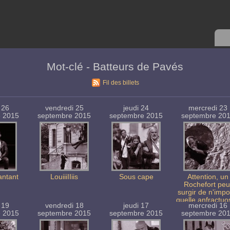
Mot-clé - Batteurs de Pavés
Fil des billets
 26
vendredi 25
jeudi 24
mercredi 23
e 2015
septembre 2015
septembre 2015
septembre 20
antant
LouiiiIIiis
Sous cape
Attention, un
Rochefort peu
surgir de n'impo
quelle anfractuo
 19
vendredi 18
jeudi 17
mercredi 16
!
e 2015
septembre 2015
septembre 2015
septembre 20