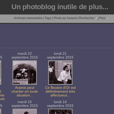
Un photoblog inutile de plus...
Archives mensuelles
|
Tags
|
Photo au hasard
|
Recherche
|
Plus
mardi 22
lundi 21
15
septembre 2015
septembre 2015
Aramis peut
Ce Bouton d'Or est
t
chanter en toute
définitivement très
rte
situation...
affectueux...
sité
mardi 15
lundi 14
15
septembre 2015
septembre 2015