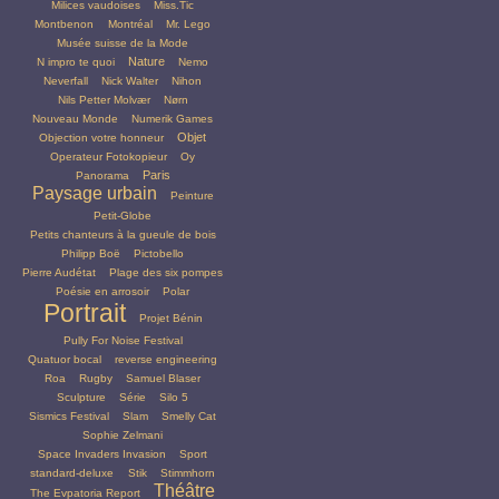
Milices vaudoises
Miss.Tic
Montbenon
Montréal
Mr. Lego
Musée suisse de la Mode
Nature
N impro te quoi
Nemo
Neverfall
Nick Walter
Nihon
Nils Petter Molvær
Nørn
Nouveau Monde
Numerik Games
Objet
Objection votre honneur
Operateur Fotokopieur
Oy
Paris
Panorama
Paysage urbain
Peinture
Petit-Globe
Petits chanteurs à la gueule de bois
Philipp Boë
Pictobello
Pierre Audétat
Plage des six pompes
Poésie en arrosoir
Polar
Portrait
Projet Bénin
Pully For Noise Festival
Quatuor bocal
reverse engineering
Roa
Rugby
Samuel Blaser
Sculpture
Série
Silo 5
Sismics Festival
Slam
Smelly Cat
Sophie Zelmani
Space Invaders Invasion
Sport
standard-deluxe
Stik
Stimmhorn
Théâtre
The Evpatoria Report