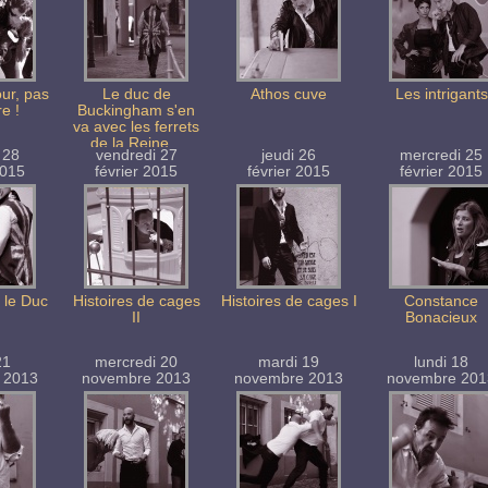
our, pas
Le duc de
Athos cuve
Les intrigants
re !
Buckingham s'en
va avec les ferrets
de la Reine...
 28
vendredi 27
jeudi 26
mercredi 25
2015
février 2015
février 2015
février 2015
 le Duc
Histoires de cages
Histoires de cages I
Constance
II
Bonacieux
21
mercredi 20
mardi 19
lundi 18
 2013
novembre 2013
novembre 2013
novembre 201