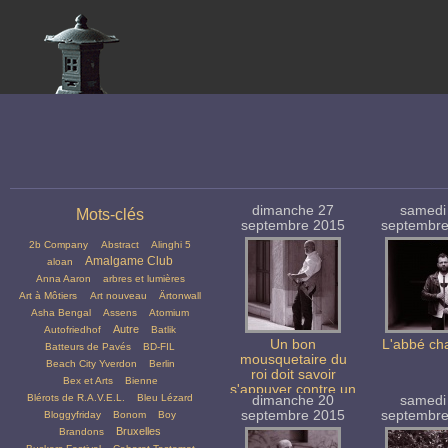
dimanche 27
samedi
Mots-clés
septembre 2015
septembr
2b Company
Abstract
Alinghi 5
Amalgame Club
aloan
Anna Aaron
arbres et lumières
Art à Môtiers
Art nouveau
Ärtonwall
Asha Bengal
Assens
Atomium
Autre
Autofriedhof
Batlik
Un bon
L'abbé ch
Batteurs de Pavés
BD-FIL
mousquetaire du
Beach City Yverdon
Berlin
roi doit savoir
Bex et Arts
Bienne
s'appuyer contre un
Blérots de R.A.V.E.L.
Bleu Lézard
dimanche 20
samedi
mur !
septembre 2015
septembr
Bloggyfriday
Bonom
Boy
Bruxelles
Brandons