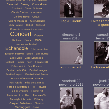
Buskers Festival
Cabaret Tastemot
Carrousel
Casting
Champ-Pittet
Charleroi
Chœur Solstice
Cie du Cachot
Cie Moost
Cinéma Royal
Cirque
Tag & Gueule
Faites l'am
Citrons masqués
Clet Abraham
la guer
Club Paradis
Cobalt
Coldcut
Comédie musicale improvisée
Concert
dimanche 1
samedi
Copycat
mars 2015
février 
Danse
Cyclisme
Dälek
ear we are festival
Echandole
Effet coquelicot
Electron Festival
Elkee
Erik Truffaz
Expo Drop
Expo Echandole
Ez3kiel
Fabian Tharin
Façade BD
Felice Varini
FestiCheyres
Le prof pédant...
La Reine et
Festival de la Cité
Festival Images
Festival Impro
Festival label Suisse
Festival Médecins du monde
vendredi 22
jeudi 
FestYvÉtés
Fête de la danse
novembre 2013
novembre
Fête de la musique
Fiji
Flowers
Folk le Système
Format A3
Foutrement Hip Hiop
François Vé
Freestyle à la carte
Fribourg
Genève
Gaspard Delachaux
Geotagged
Ghibli