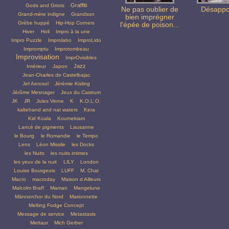
Graffiti
Gods and Griots
Ne pas oublier de
Désappo
Grand-mère indigne
Grandson
bien imprégner
Grèbe huppé
Hip-Hop Corners
l'épée de poison...
Hiver
Holi
Impro à la une
Impro Puzzle
Improlabo
ImproLido
Impromptu
Improtombeau
Improvisation
ImprOvisibles
Jazz
Intérieur
Japon
Jean-Charles de Castelbajac
Jef Aerosol
Jérémie Kisling
Jérôme Mesnager
Jeux du Castrum
JK
JR
Jules Verne
K
K.O.L.O.
kaltehand and nat waters
Kera
Kid Koala
Koumekiam
Lancé de pigments
Lausanne
le Bourg
le Romandie
le Tempo
Lens
Léon Missile
les Docks
les Nuits
les nuits intimes
les yeux de la nuit
LILY
London
Louise Bourgeois
LUFF
M. Chat
Macro
macroday
Maison d Ailleurs
Malcolm Braff
Maman
Mangelune
Männerchor du Nord
Marionnette
Melting Fodge Concept
Message de service
Metastasis
Mettaur
Mich Gerber