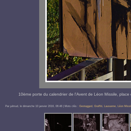
10ème porte du calendrier de l'Avent de
Léon Missile
,
place 
Par ȷulmud, le
dimanche 10 janvier 2016
, 06:46
| Mots clés :
Geotagged
,
Graffiti
,
Lausanne
,
Léon Missi