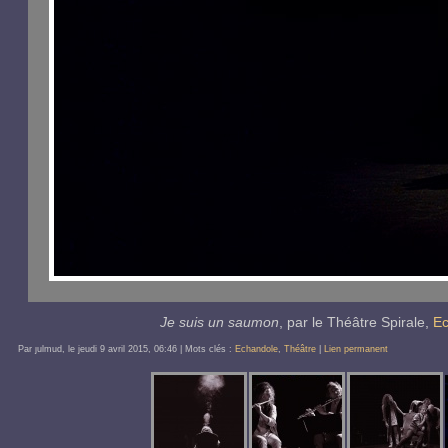
Je suis un saumon
, par le
Théâtre Spirale
,
Ec
Par ȷulmud, le
jeudi 9 avril 2015
, 06:46
| Mots clés :
Echandole
,
Théâtre
|
Lien permanent