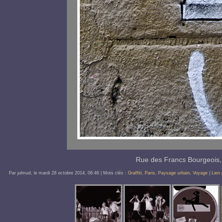
Rue des Francs Bourgeois
Par ȷulmud, le
mardi 28 octobre 2014
, 06:46
| Mots clés :
Graffiti
,
Paris
,
Paysage urbain
,
Voyage
|
Lien