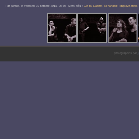
Par ȷulmud, le
vendredi 10 octobre 2014
, 06:46
| Mots clés :
Cie du Cachot
,
Echandole
,
Improvisation
,
photographies par