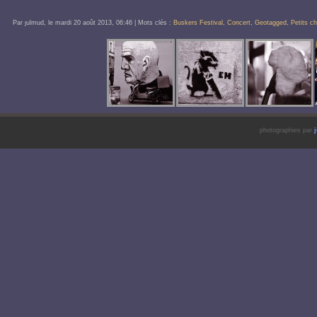
Par ȷulmud, le
mardi 20 août 2013
, 06:46
| Mots clés :
Buskers Festival
,
Concert
,
Geotagged
,
Petits c
photographies par