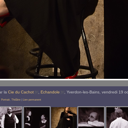
ar la
Cie du Cachot
,
Echandole
,
Yverdon-les-Bains
,
vendredi
19
o
,
Portrait
,
Théâtre
|
Lien permanent