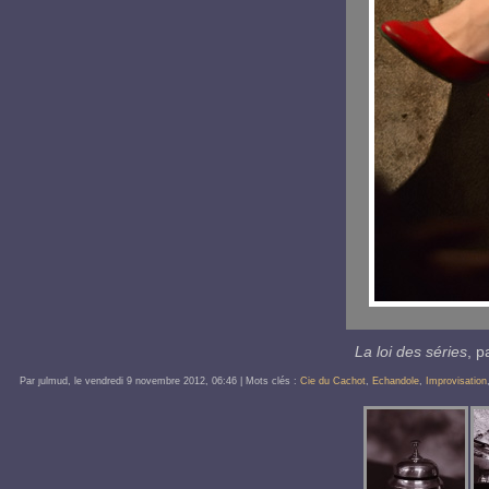
La loi des séries
, p
Par ȷulmud, le
vendredi 9 novembre 2012
, 06:46
| Mots clés :
Cie du Cachot
,
Echandole
,
Improvisation