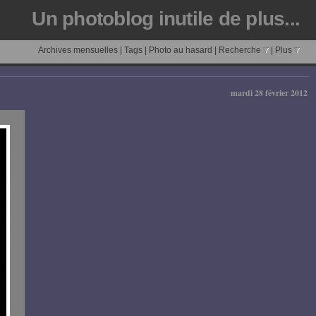
Un photoblog inutile de plus...
Archives mensuelles
|
Tags
|
Photo au hasard
|
Recherche
|
Plus
mardi 28 février 2012