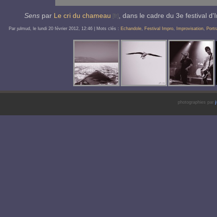
Sens
par
Le cri du chameau
, dans le cadre du 3e festival d
Par ȷulmud, le
lundi 20 février 2012
, 12:46
| Mots clés :
Echandole
,
Festival Impro
,
Improvisation
,
Portr
photographies par