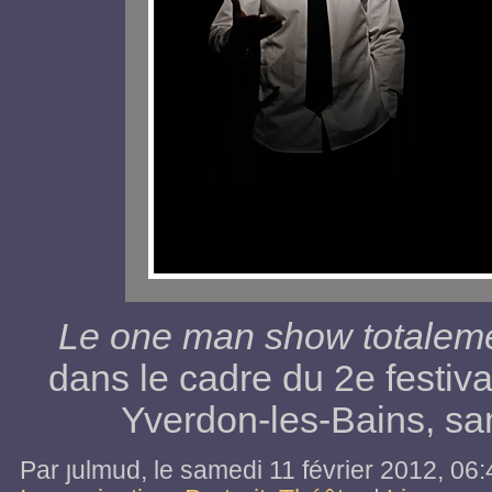
Le one man show totaleme
dans le cadre du 2e festiva
Yverdon-les-Bains,
sa
Par ȷulmud, le
samedi 11 février 2012
, 06