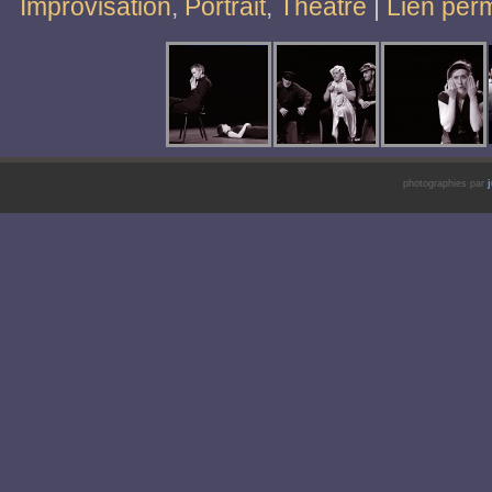
Improvisation
,
Portrait
,
Théâtre
|
Lien per
photographies par