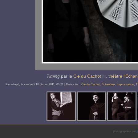
Timing
par la
Cie du Cachot
,
théâtre l'Écha
Par ȷulmud, le
vendredi 18 février 2011
, 06:21
| Mots clés :
Cie du Cachot
,
Echandole
,
Improvisation
,
T
photographies par