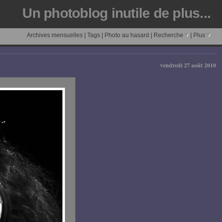
Un photoblog inutile de plus...
Archives mensuelles
|
Tags
|
Photo au hasard
|
Recherche
|
Plus
vendredi 27 août 2010