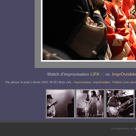
Match d'improvisation
LIFA
vs.
ImprOvisible
Par ȷulmud, le
lundi 1 février 2010
, 06:35
| Mots clés :
Improvisation
,
ImprOvisibles
,
Théâtre
|
Lien per
photographies par