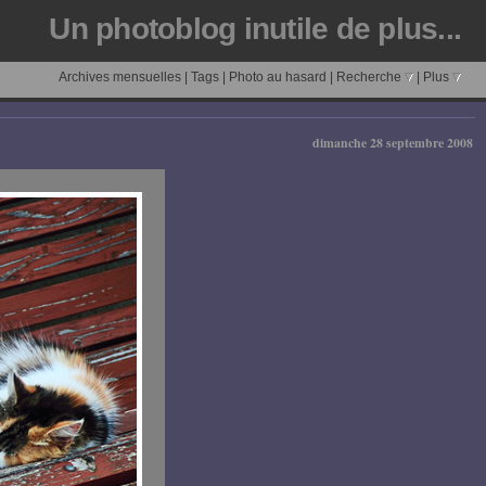
Un photoblog inutile de plus...
Archives mensuelles
|
Tags
|
Photo au hasard
|
Recherche
|
Plus
dimanche 28 septembre 2008