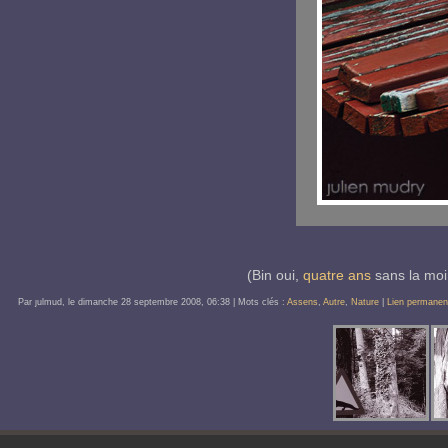
(Bin oui,
quatre ans
sans la moi
Par ȷulmud, le
dimanche 28 septembre 2008
, 06:38
| Mots clés :
Assens
,
Autre
,
Nature
|
Lien permanen