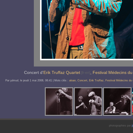
Concert d'
Erik Truffaz Quartet
,
Festival Médecins d
Par ȷulmud, le
jeudi 1 mai 2008
, 06:41
| Mots clés :
aloan
,
Concert
,
Erik Truffaz
,
Festival Médecins du
photographies par