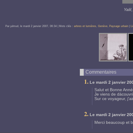
Yalil
Par ȷulmud, le
mardi 2 janvier 2007
, 06:34
| Mots clés :
arbres et lumières
,
Genève
,
Paysage urbain
|
L
Commentaires
1.
Le
mardi 2 janvier 20
Salut et Bonne Ann
Je viens de dàcouvrir
Sur ce voyageur, j'a
2.
Le
mardi 2 janvier 20
Merci beaucoup et b