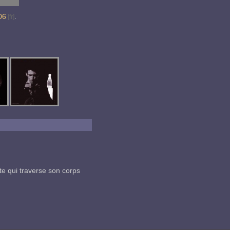
06
.
te qui traverse son corps