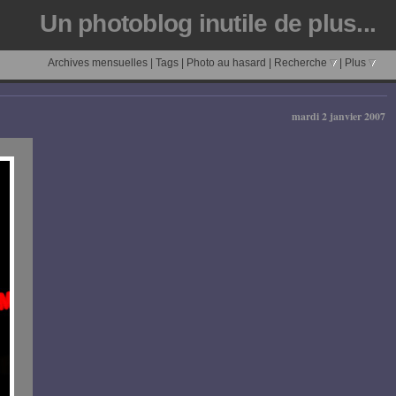
Un photoblog inutile de plus...
Archives mensuelles
|
Tags
|
Photo au hasard
|
Recherche
|
Plus
mardi 2 janvier 2007